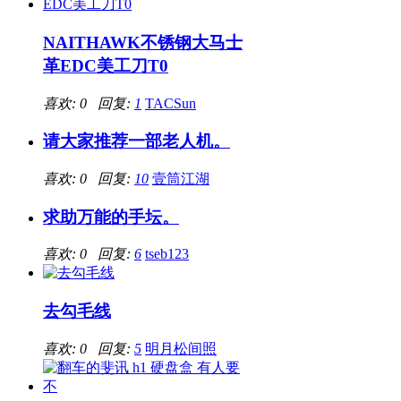
NAITHAWK不锈钢大马士
革EDC美工刀T0
喜欢: 0 回复:
1
TACSun
请大家推荐一部老人机。
喜欢: 0 回复:
10
壹筒江湖
求助万能的手坛。
喜欢: 0 回复:
6
tseb123
去勾毛线
喜欢: 0 回复:
5
明月松间照