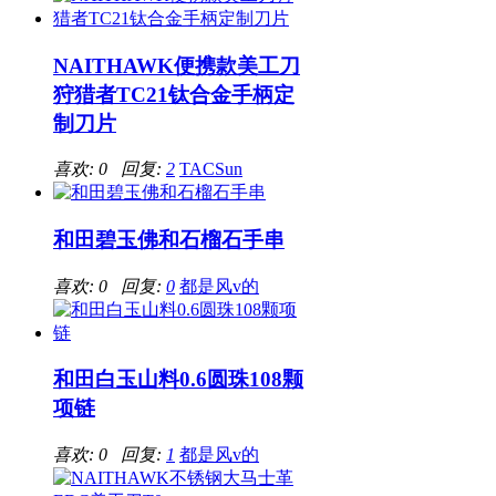
NAITHAWK便携款美工刀
狩猎者TC21钛合金手柄定
制刀片
喜欢: 0 回复:
2
TACSun
和田碧玉佛和石榴石手串
喜欢: 0 回复:
0
都是风v的
和田白玉山料0.6圆珠108颗
项链
喜欢: 0 回复:
1
都是风v的