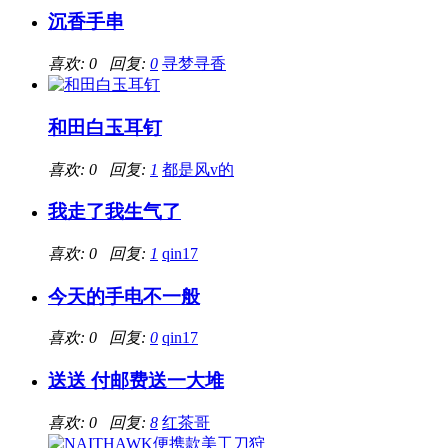
沉香手串
喜欢: 0 回复:
0
寻梦寻香
和田白玉耳钉
喜欢: 0 回复:
1
都是风v的
我走了我生气了
喜欢: 0 回复:
1
qin17
今天的手电不一般
喜欢: 0 回复:
0
qin17
送送 付邮费送一大堆
喜欢: 0 回复:
8
红茶哥