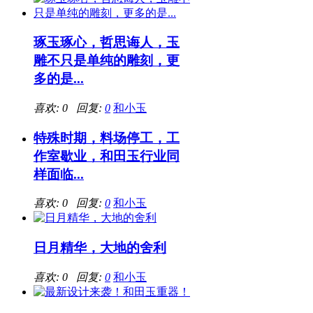
琢玉琢心，哲思诲人，玉
雕不只是单纯的雕刻，更
多的是...
喜欢: 0 回复:
0
和小玉
特殊时期，料场停工，工
作室歇业，和田玉行业同
样面临...
喜欢: 0 回复:
0
和小玉
日月精华，大地的舍利
喜欢: 0 回复:
0
和小玉