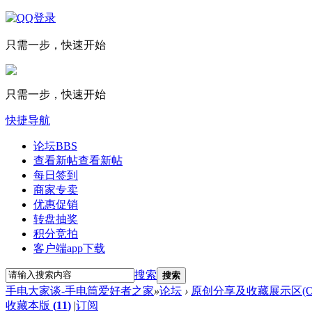
只需一步，快速开始
只需一步，快速开始
快捷导航
论坛
BBS
查看新帖
查看新帖
每日签到
商家专卖
优惠促销
转盘抽奖
积分竞拍
客户端app下载
搜索
搜索
手电大家谈-手电筒爱好者之家
»
论坛
›
原创分享及收藏展示区(Off 
收藏本版
(
11
)
|
订阅