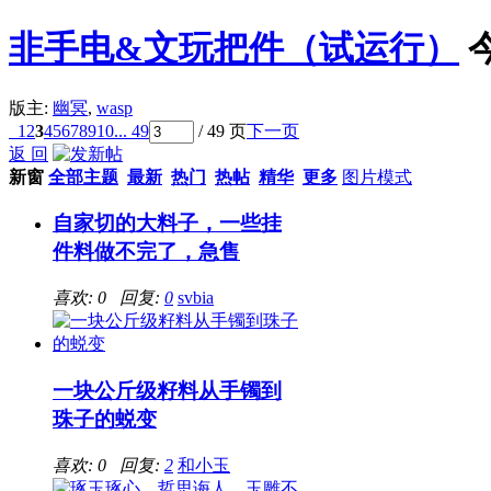
非手电&文玩把件（试运行）
版主:
幽冥
,
wasp
1
2
3
4
5
6
7
8
9
10
... 49
/ 49 页
下一页
返 回
新窗
全部主题
最新
热门
热帖
精华
更多
图片模式
自家切的大料子，一些挂
件料做不完了，急售
喜欢: 0 回复:
0
svbia
一块公斤级籽料从手镯到
珠子的蜕变
喜欢: 0 回复:
2
和小玉