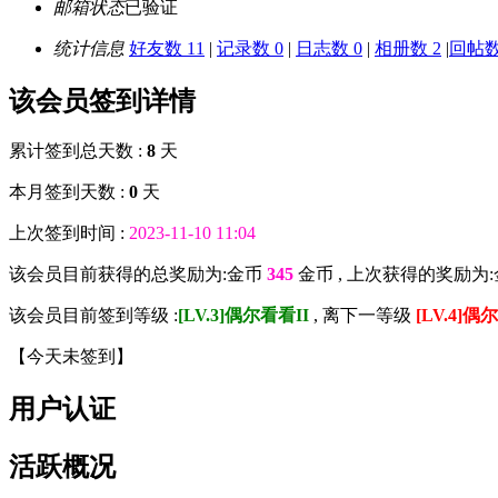
邮箱状态
已验证
统计信息
好友数 11
|
记录数 0
|
日志数 0
|
相册数 2
|
回帖数 
该会员签到详情
累计签到总天数 :
8
天
本月签到天数 :
0
天
上次签到时间 :
2023-11-10 11:04
该会员目前获得的总奖励为:金币
345
金币 , 上次获得的奖励为
该会员目前签到等级 :
[LV.3]偶尔看看II
, 离下一等级
[LV.4]偶
【
今天未签到
】
用户认证
活跃概况