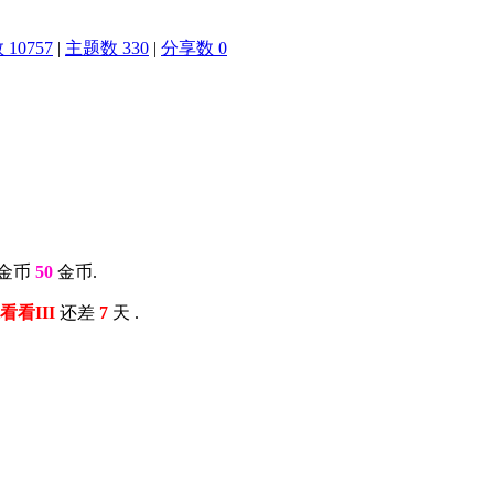
10757
|
主题数 330
|
分享数 0
:金币
50
金币.
尔看看III
还差
7
天 .