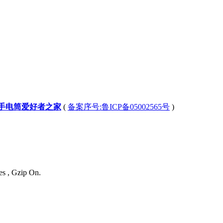
-手电筒爱好者之家
(
备案序号:鲁ICP备05002565号
)
es , Gzip On.