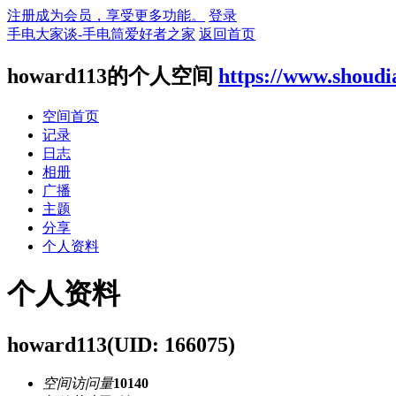
注册成为会员，享受更多功能。
登录
手电大家谈-手电筒爱好者之家
返回首页
howard113的个人空间
https://www.shoudi
空间首页
记录
日志
相册
广播
主题
分享
个人资料
个人资料
howard113
(UID: 166075)
空间访问量
10140