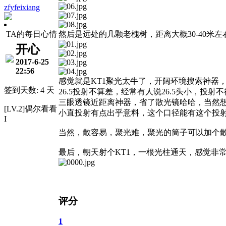
zfyfeixiang
TA的每日心情
然后是远处的几颗老槐树，距离大概30-40米左
开心
2017-6-25
22:56
感觉就是KT1聚光太牛了，开阔环境搜索神器
签到天数: 4 天
26.5投射不算差，经常有人说26.5头小，
三眼透镜近距离神器，省了散光镜哈哈，当然
[LV.2]偶尔看看
小直投射有点出乎意料，这个口径能有这个投
I
当然，散容易，聚光难，聚光的筒子可以加个
最后，朝天射个KT1，一根光柱通天，感觉非
评分
1