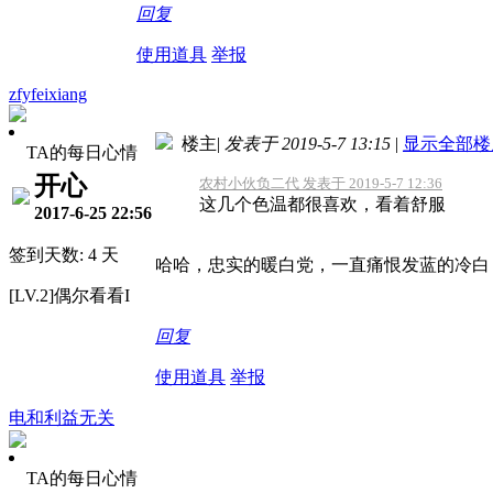
回复
使用道具
举报
zfyfeixiang
楼主
|
发表于 2019-5-7 13:15
|
显示全部楼
TA的每日心情
开心
农村小伙负二代 发表于 2019-5-7 12:36
这几个色温都很喜欢，看着舒服
2017-6-25 22:56
签到天数: 4 天
哈哈，忠实的暖白党，一直痛恨发蓝的冷白，所
[LV.2]偶尔看看I
回复
使用道具
举报
电和利益无关
TA的每日心情