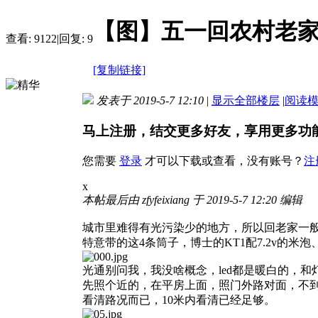
【图】五一回农村老
查看:
9122
|
回复:
9
[复制链接]
发表于 2019-5-7 12:10
|
显示全部楼层
|
阅读
马上注册，结交更多好友，享用更多功
您需要
登录
才可以下载或查看，没有账号？
注
x
本帖最后由 zfyfeixiang 于 2019-5-7 12:20 编辑
城市里难得有光污染少的地方，所以回老家一
特意带的这4条筒子，博士的KT1配7.2v的米
光通别问我，我没啥概念，led都是暖白的，和
先照个近的，在平房上面，照门外路对面，不到
看清路况而已，10米内看清已经足够。