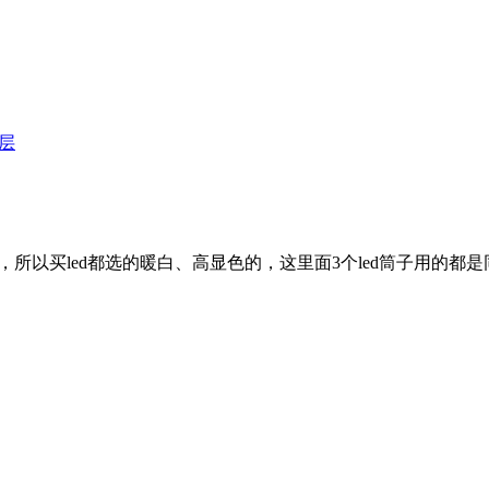
层
以买led都选的暖白、高显色的，这里面3个led筒子用的都是