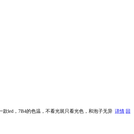
一款led，7B4的色温，不看光斑只看光色，和泡子无异
详情
回