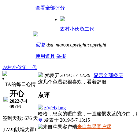
查看全部评分
农村小伙负二代
回复
dsu_marcocopyright:copyright
使用道具
举报
农村小伙负二代
发表于 2019-5-7 12:36
|
显示全部楼层
这几个色温都很喜欢，看着舒服
TA的每日心情
开心
点评
2022-7-4
09:16
zfyfeixiang
哈哈，忠实的暖白党，一直痛恨发蓝的冷白，所以
签到天数: 676 天
复
发表于 2019-5-7 13:15
来自苹果客户端
[LV.9]以坛为家II