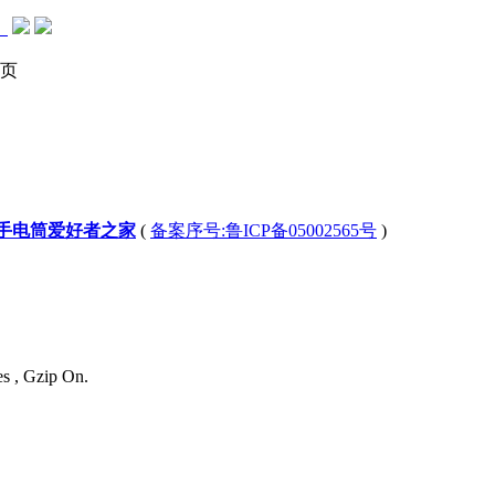
。
页
-手电筒爱好者之家
(
备案序号:鲁ICP备05002565号
)
es , Gzip On.