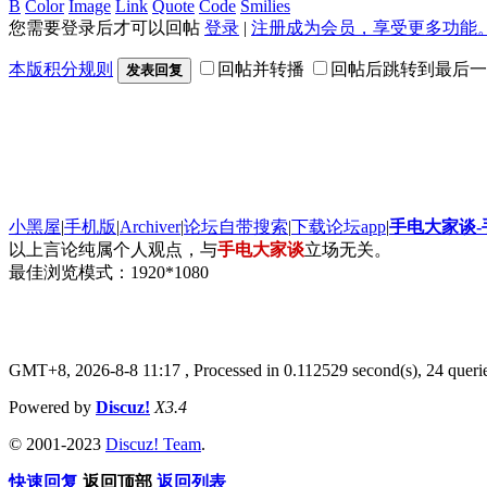
B
Color
Image
Link
Quote
Code
Smilies
您需要登录后才可以回帖
登录
|
注册成为会员，享受更多功能
本版积分规则
回帖并转播
回帖后跳转到最后一
发表回复
小黑屋
|
手机版
|
Archiver
|
论坛自带搜索
|
下载论坛app
|
手电大家谈
以上言论纯属个人观点，与
手电大家谈
立场无关。
最佳浏览模式：1920*1080
GMT+8, 2026-8-8 11:17
, Processed in 0.112529 second(s), 24 queri
Powered by
Discuz!
X3.4
© 2001-2023
Discuz! Team
.
快速回复
返回顶部
返回列表