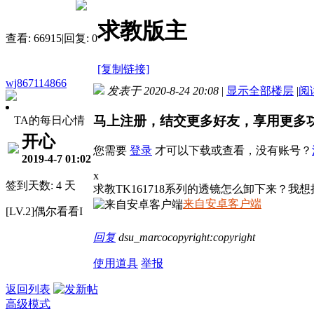
求教版主
查看:
66915
|
回复:
0
[复制链接]
wj867114866
发表于 2020-8-24 20:08
|
显示全部楼层
|
阅
马上注册，结交更多好友，享用更多
TA的每日心情
开心
您需要
登录
才可以下载或查看，没有账号？
2019-4-7 01:02
x
签到天数: 4 天
求教TK161718系列的透镜怎么卸下来？
来自安卓客户端
[LV.2]偶尔看看I
回复
dsu_marcocopyright:copyright
使用道具
举报
返回列表
高级模式