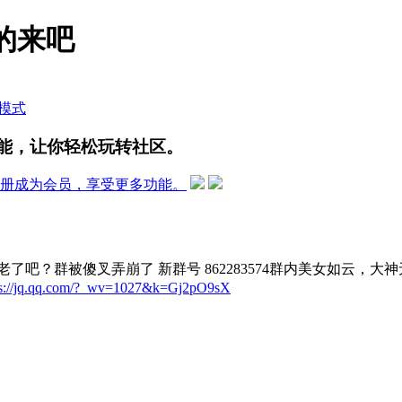
的来吧
模式
能，让你轻松玩转社区。
册成为会员，享受更多功能。
吧？群被傻叉弄崩了 新群号 862283574群内美女如云，大
ps://jq.qq.com/?_wv=1027&k=Gj2pO9sX