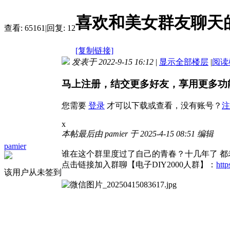
喜欢和美女群友聊天
查看:
65161
|
回复:
12
[复制链接]
发表于 2022-9-15 16:12
|
显示全部楼层
|
阅读
马上注册，结交更多好友，享用更多功
您需要
登录
才可以下载或查看，没有账号？
注
x
本帖最后由 pamier 于 2025-4-15 08:51 编辑
pamier
谁在这个群里度过了自己的青春？十几年了 都老了
点击链接加入群聊【电子DIY2000人群】：
htt
该用户从未签到