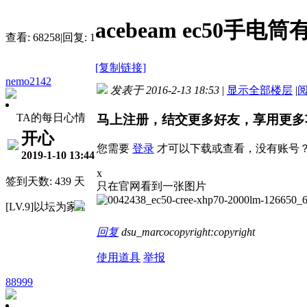
acebeam ec50手电
查看:
68258
|
回复:
1
[复制链接]
nemo2142
发表于 2016-2-13 18:53
|
显示全部楼层
|
TA的每日心情
马上注册，结交更多好友，享用更多
开心
您需要
登录
才可以下载或查看，没有账号
2019-1-10 13:44
x
签到天数: 439 天
只在官网看到一张图片
[LV.9]以坛为家II
回复
dsu_marcocopyright:copyright
使用道具
举报
88999