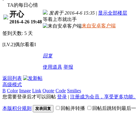
TA的每日心情
开心
发表于 2016-4-6 15:35
|
显示全部楼层
等着上市就出手
2016-4-26 19:48
来自安卓客户端
签到天数: 5 天
[LV.2]偶尔看看I
回复
使用道具
举报
返回列表
高级模式
B
Color
Image
Link
Quote
Code
Smilies
您需要登录后才可以回帖
登录
|
注册成为会员，享受更多功能
本版积分规则
回帖并转播
回帖后跳转到最后一
发表回复